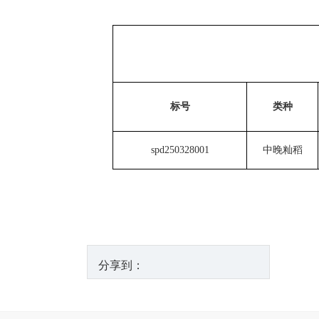
标号
类种
spd250328001
中晚籼稻
分享到：