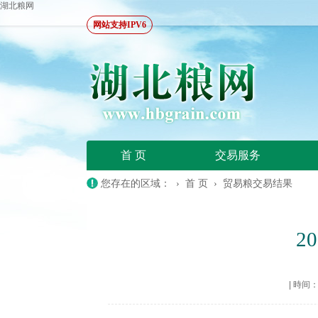
湖北粮网
网站支持IPV6
首 页
交易服务
您存在的区域： ›
首 页
›
贸易粮交易结果
2
|
時间：20