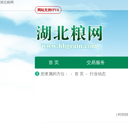
湖北粮网
网站支持IPV6
首 页
交易服务
您隶属的方位： ›
首 页
›
行业动态
|
时间间隔