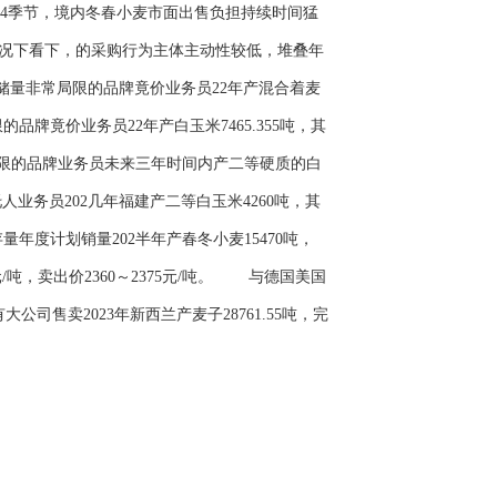
季节，境内冬春小麦市面出售负担持续时间猛
情况下看下，的采购行为主体主动性较低，堆叠年
量非常局限的品牌竟价业务员22年产混合着麦
的品牌竟价业务员22年产白玉米7465.355吨，其
非常局限的品牌业务员未来三年时间内产二等硬质的白
业务员202几年福建产二等白玉米4260吨，其
年度计划销量202半年产春冬小麦15470吨，
/吨，卖出价2360～2375元/吨。 与德国美国
售卖2023年新西兰产麦子28761.55吨，完