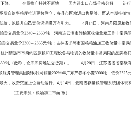
麦价下降。 存量推广持续不断地 国內进出口市场价格分解 进行4
及场所自给率粮库推进更替腾仓，各县市区粮源出售足够。而从本期挂拍
低价，以提升自己竞价深深吸万有引力。 4月14日，河南丹阳原粮收储
/吨，拍卖交易量价2340～2360/吨；河南连云港市赣榆区收储量粮工作非常局限
），拍卖交易量价2360～2365元/吨；吉林省邯郸市国粮粮油加工收储量
易量；杭州清远市市简约区原粮和工程设备与物资的收储量非常局限的品牌委托人
2430/吨（散称，仓库库房堆边交货期）。 4月20日，江苏省省省部级存量
粮服务管理集困限制我司销量202半年广东产春冬小麦3900吨，低价2325元
，收费突显上位自动运行。4月14日，云南省存量粮管理系统团体现有大公司
元/吨。 （主要来源：粮油加工市面 报）