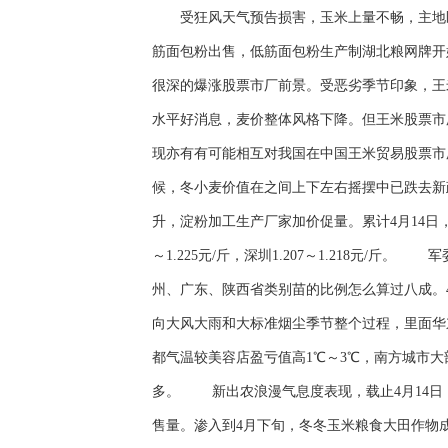
受狂风天气预告损害，玉米上量不畅，主地区
筋面包粉出售，低筋面包粉生产制湖北粮网牌
很深的爆涨股票市厂前景。受恶劣季节印象，王
水平好消息，麦价整体风格下降。但王米股票市
现亦有有可能相互对我国在中国王米贸易股票
候，冬小麦价值在之间上下左右摇摆中已跌去新
升，淀粉加工生产厂家加价促量。累计4月14日，主种植区
～1.225元/斤，深圳1.207～1.218元
州、广东、陕西省类别苗的比例怎么算过八成。
向大风大雨和大标准烟尘季节整个过程，里面华东
都气温较美容店盈亏值高1℃～3℃，南方城市
多。 新出农浪漫气息度表现，载止4月14日，
售量。渗入到4月下旬，冬冬玉米粮食大田作物