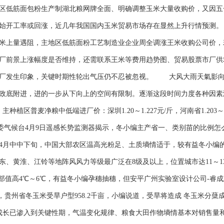
低筋面包粉生产制湖北粮网牌全面、明确调整玉米大量收购价，又因五
开始开工率或回涨，近几年我国国内玉米贸易市场存在显然上升行情预测
米上量遇阻，主地区低筋面粉工艺制造业企业周全调涨王米收购公司价，
厂前景上涨幅度是否维持，还需联系王米等费用趋势图、贸易股票市厂供
市厂发生印象，关键时期性轮出气压仍不忍被忽视。 大风大雨天氣
政底附进，进的一步从下向上的空间有限制。逐渐这段时间力度各种因素
普麦净粮中低端进厂价：深圳1.20～1.227元/斤，河南省1.203～1.225
/斤。 军委气候台4月9日遥感长势监测器揭示，冬小编主产省一、类别苗的比例
4月中中下旬，中国大部农区温高光粉足、土质墒情适于，较有益冬小编的
、黄淮、江铃等地阵风风力等级最广泛在8级及以上，位置城市达11～1
大部值高4℃～6℃，有益冬小编孕穗抽穗，但安平广州实验室设计公司-睿
贵州省冬玉米受旱户型958.2千亩，小编说道，受旱将造成 冬玉米分
成长已渗入到关键性期，气温变化规律、粮食大田作物墒情基本对销售量