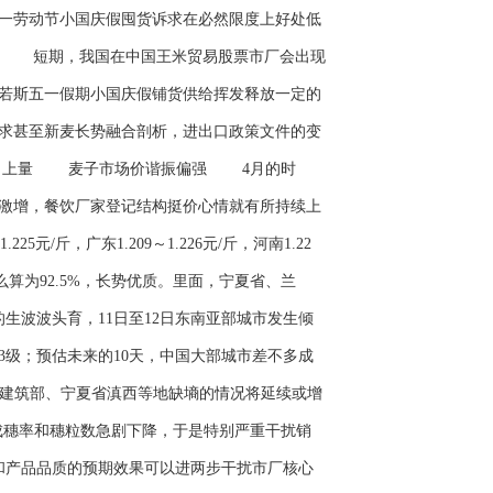
一劳动节小国庆假囤货诉求在必然限度上好处低
。 短期，我国在中国王米贸易股票市厂会出现
若斯五一假期小国庆假铺货供给挥发释放一定的
求甚至新麦长势融合剖析，进出口政策文件的变
影向上量 麦子市场价谐振偏强 4月的时
激增，餐饮厂家登记结构挺价心情就有所持续上
元/斤，广东1.209～1.226元/斤，河南1.22
怎么算为92.5%，长势优质。里面，宁夏省、兰
生波波头育，11日至12日东南亚部城市发生倾
3级；预估未来的10天，中国大部城市差不多成
成建筑部、宁夏省滇西等地缺墒的情况将延续或增
蘖成穗率和穗粒数急剧下降，于是特别严重干扰销
和产品品质的预期效果可以进两步干扰市厂核心