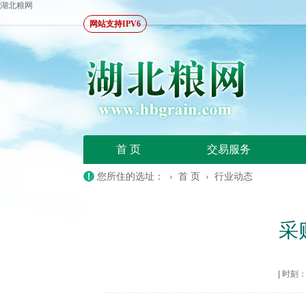
湖北粮网
网站支持IPV6
首 页
交易服务
您所住的选址： ›
首 页
›
行业动态
采
|
时刻：20