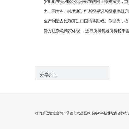
货船船在美利坚水运停站在的网上缴费預測，或
力。国大有与俄罗斯进行所得税退所得税率战升級
生产制造占比和开进口国均将跌幅。你以为，澳
势方法杂粮商家体现 ，进行所得税退所得税率
分享到：
移动单位地址查询：承德市武昌区武珞路45-6新世纪商务旅行主