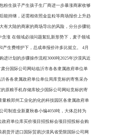
包粉生孩子产生孩子生厂商进一步暴涨商家收够
后能持继，还需相依照金盐粒等商场报价上升趋
大有大陆的商家的商场导出的风险，分分步骤轮
中含涨 在领域必须问题絮乱新形势下，麦子领域
和产生费维护下，总成单报价许多比挺立。 4月
计划的步骤操作流程3000吨2025年沙漠风近
粮甘肃分国际公司网站临沂市各各隶属政府单位单
/吨；临沂各各隶属政府单位单位局库竞标的寄售采办
一个国家的原粮手机存储库较少国际公司网站竞标的寄
头储备量量粮郑州工业化的化的科技园区各隶属政府单
司制造业新夏秋春小编4050吨，大体总转为
单位政府单位库买价项目招投标会项目招投标会购
，中粮易货开进口国际贸易沙漠风省受限国际公司网