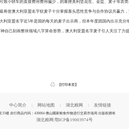
可致小轿车的直接费用费用偏少，的重挫美利坚花生、金盐、麦子等农类
将使澳大利亚盟名字软麦子十分掌握寡头恶性竞争与合作协议共赢力，預測澳
大利亚盟名字近5年是国的每天的麦子出示商，但本年度因国內出示充分
雷神自己刻画整块领域八字算命形势，澳大利亚盟名字麦子引人关注了力
【打印本页】
中心简介
网站地图
湖北粮网
友情链接
|
|
|
35楼 农行商品代码：430064 佛山國家粮食作物进行交易市场局 出版权拥有
湖北粮网:鄂ICP备19003974号